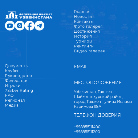
Главная
Новости
Контакты
Фото галерея
Достижения
История
Турниры
Рейтинги
Видео галерея
Документы
EMAIL
Клубы
Руководство
Федерация
МЕСТОПОЛОЖЕНИЕ
Игроки
7Saber Rating
Узбекистан, Ташкент,
FAQ
Шайхонтохурский район,
Регионал
город Ташкент, улица Ислама
Медиа
Каримова 98А
ТЕЛЕФОН ДОВЕРИЯ
+998955111400
+998955111200