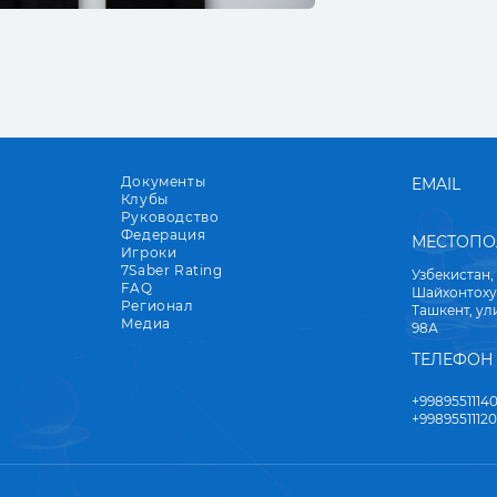
Документы
EMAIL
Клубы
Руководство
Федерация
МЕСТОП
Игроки
7Saber Rating
Узбекистан,
FAQ
Шайхонтоху
Регионал
Ташкент, у
Медиа
98А
ТЕЛЕФОН
+9989551114
+9989551112