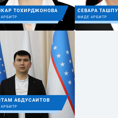
ЛКАР ТОХИРДЖОНОВА
СЕВАРА ТАШП
E АРБИТР
ФИДЕ АРБИТР
СТАМ АБДУСАИТОВ
E АРБИТР