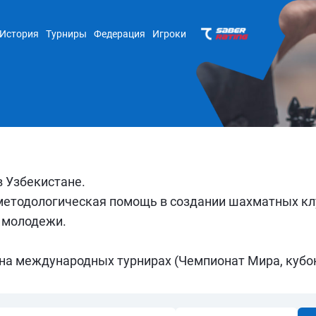
История
Турниры
Федерация
Игроки
 Узбекистане.
 методологическая помощь в создании шахматных кл
и молодежи.
а международных турнирах (Чемпионат Мира, кубок 