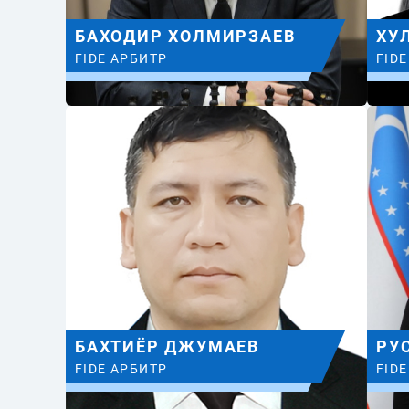
БАХОДИР ХОЛМИРЗАЕВ
ХУ
FIDE АРБИТР
FID
БАХТИЁР ДЖУМАЕВ
РУ
FIDE АРБИТР
FID