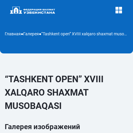
Главная
●
Галерея
●
“Tashkent open” XVIII xalqaro shaxmat musobaqasi
“TASHKENT OPEN” XVIII
XALQARO SHAXMAT
MUSOBAQASI
Галерея изображений