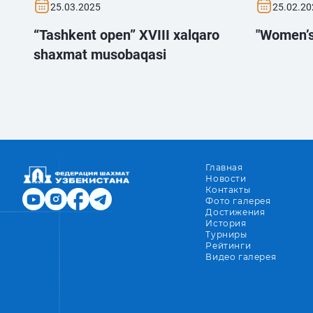
25.03.2025
25.02.20
“Tashkent open” XVIII xalqaro
"Women’s
shaxmat musobaqasi
Главная
Новости
Контакты
Фото галерея
Достижения
История
Турниры
Рейтинги
Видео галерея