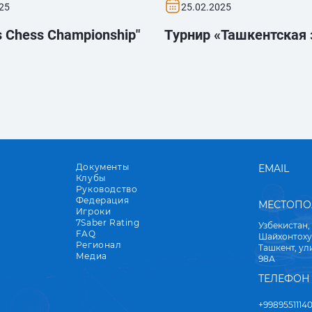
25
25.02.2025
 Chess Championship"
Tурнир «Ташкентская
Документы
EMAIL
Клубы
Руководство
Федерация
МЕСТОП
Игроки
7Saber Rating
Узбекистан,
FAQ
Шайхонтоху
Регионал
Ташкент, у
Медиа
98А
ТЕЛЕФОН
+9989551114