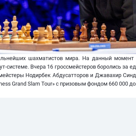
ильнейших шахматистов мира. На данный момент 
аут-системе. Вчера 16 гроссмейстеров боролись за е
мейстеры Нодирбек Абдусатторов и Джавахир Синд
Chess Grand Slam Tour» с призовым фондом 660 000 д