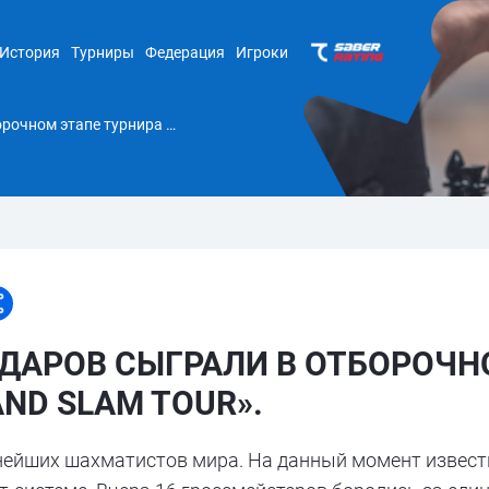
История
Турниры
Федерация
Игроки
Абдусатторов и Синдаров сыграли в отборочном этапе турнира «Freestyle Chess Grand Slam Tour».
ДАРОВ СЫГРАЛИ В ОТБОРОЧН
AND SLAM TOUR».
ьнейших шахматистов мира. На данный момент известн