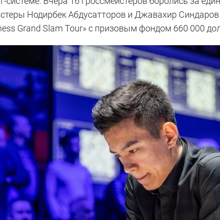
ут-системе. Вчера 16 гроссмейстеров боролись за еди
стеры Нодирбек Абдусатторов и Джавахир Синдаров 
Chess Grand Slam Tour» с призовым фондом 660 000 до