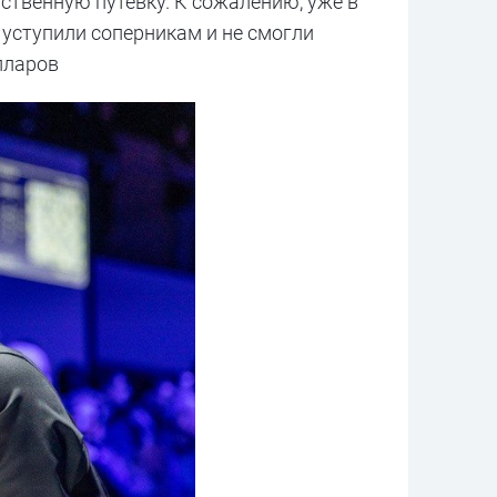
нственную путевку. К сожалению, уже в
уступили соперникам и не смогли
лларов