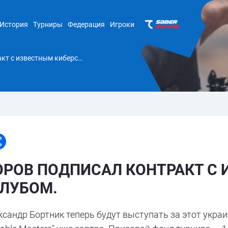
История
Турниры
Федерация
Игроки
Нодирбек Абдусатторов подписал контракт с известным киберспортивным клубом.
ОРОВ ПОДПИСАЛ КОНТРАКТ С
ЛУБОМ.
ксандр Бортник теперь будут выступать за этот укр