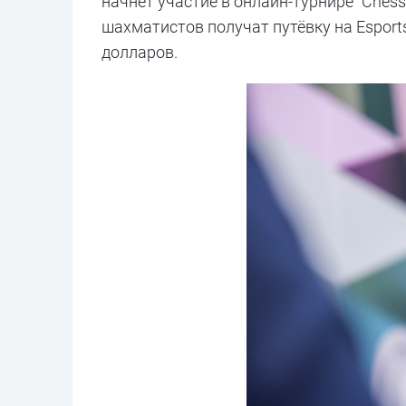
начнёт участие в онлайн-турнире "Ches
шахматистов получат путёвку на Esports
долларов.