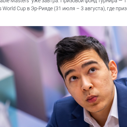
sable Masters" уже завтра. Призовой фонд турнира —
 World Cup в Эр-Рияде (31 июля – 3 августа), где пр