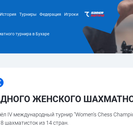
История
Турниры
Федерация
Игроки
атного турнира в Бухаре
ДНОГО ЖЕНСКОГО ШАХМАТНОГ
ошёл IV международный турнир "Women's Chess Champi
18 шахматисток из 14 стран.