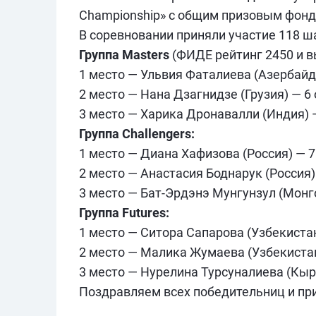
Championship» с общим призовым фонд
В соревновании приняли участие 118 ша
Группа Masters
(ФИДЕ рейтинг 2450 и в
1 место — Ульвия Фаталиева (Азербайд
2 место — Нана Дзагнидзе (Грузия) — 6
3 место — Харика Дронавалли (Индия) —
Группа Challengers:
1 место — Диана Хафизова (Россия) — 7
2 место — Анастасия Боднарук (Россия)
3 место — Бат-Эрдэнэ Мунгунзул (Монго
Группа Futures:
1 место — Ситора Сапарова (Узбекистан
2 место — Малика Жумаева (Узбекистан
3 место — Нурелина Турсуналиева (Кыр
Поздравляем всех победительниц и при