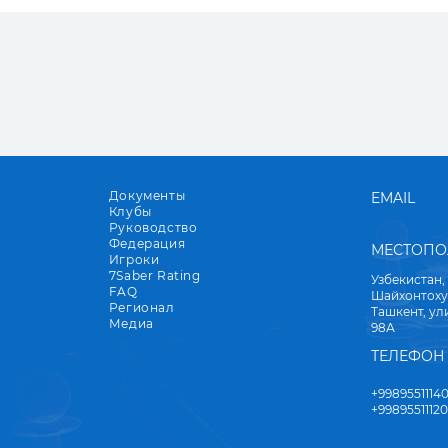
Документы
EMAIL
Клубы
Руководство
Федерация
МЕСТОП
Игроки
7Saber Rating
Узбекистан,
FAQ
Шайхонтоху
Регионал
Ташкент, у
Медиа
98А
ТЕЛЕФОН
+9989551114
+9989551112