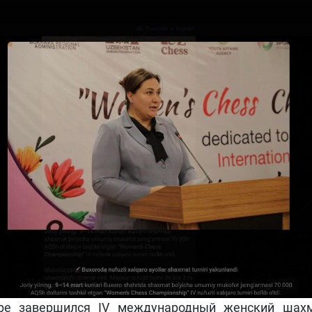
ре завершился IV международный женский шах