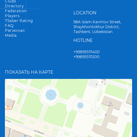
Clubs
Directory
Federation
LOCATION
Players
7Saber Rating
98A Islam Karimov Street,
FAQ
Shaykhontokhur District,
Регионал
Tashkent, Uzbekistan
Media
HOTLINE
+998955111400
+998955111200
ПОКАЗАТЬ НА КАРТЕ