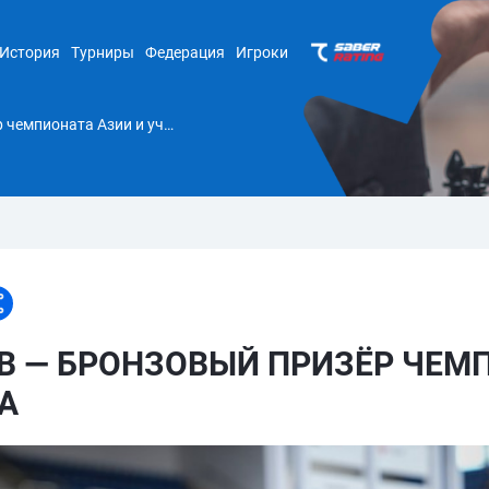
История
Турниры
Федерация
Игроки
Шамсиддин Вохидов — бронзовый призёр чемпионата Азии и участник Кубка мира
 — БРОНЗОВЫЙ ПРИЗЁР ЧЕМП
А