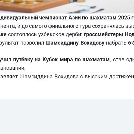
дивидуальный чемпионат Азии по шахматам 2025 г
ента, и до самого финального тура сохранялась вы
ске
состоялось узбекское дерби:
гроссмейстеры Нод
зультат позволил
Шамсиддину Вохидову
набрать
6½
лучил
путёвку на Кубок мира по шахматам
, став о
вновании.
авляет Шамсиддина Вохидова с высоким достижен