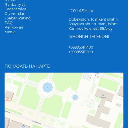
Rahbariyat
Federatsiya
JOYLASHUV
O‘yinchilar
7Saber Rating
O‘zbekiston, Toshkent shahri,
FAQ
Shayxontohur tumani, Islom
Регионал
Karimov ko‘chasi, 98A-uy
Media
ISHONCH TELEFONI
+998955111400
+998955111200
ПОКАЗАТЬ НА КАРТЕ