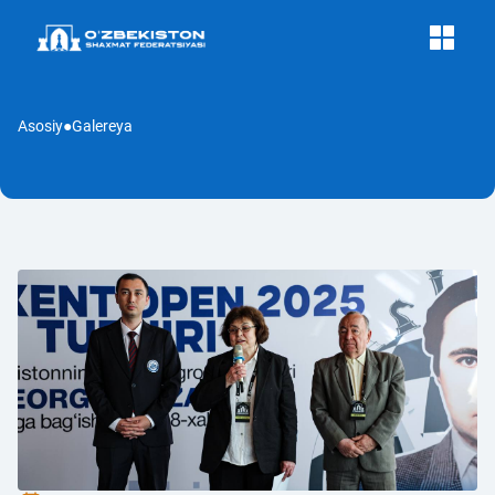
Asosiy
●
Galereya