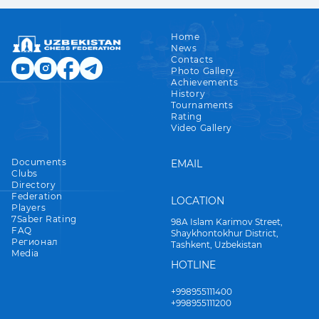
Home
News
Contacts
Photo Gallery
Achievements
History
Tournaments
Rating
Video Gallery
Documents
EMAIL
Clubs
Directory
Federation
LOCATION
Players
7Saber Rating
98A Islam Karimov Street,
FAQ
Shaykhontokhur District,
Регионал
Tashkent, Uzbekistan
Media
HOTLINE
+998955111400
+998955111200