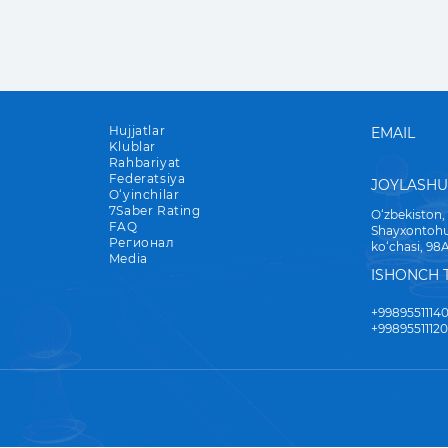
Hujjatlar
EMAIL
Klublar
Rahbariyat
Federatsiya
JOYLASH
O‘yinchilar
7Saber Rating
O‘zbekiston,
FAQ
Shayxontohu
Регионал
ko‘chasi, 98
Media
ISHONCH 
+9989551114
+9989551112