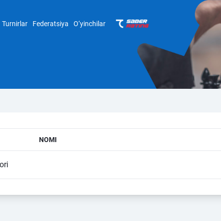
Turnirlar
Federatsiya
O‘yinchilar
NOMI
ori