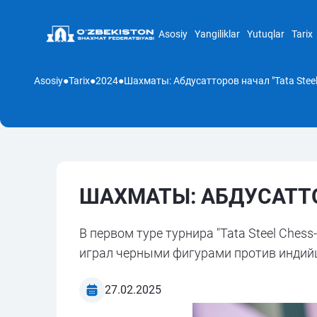
Asosiy
Yangiliklar
Yutuqlar
Tarix
Asosiy
●
Tarix
●
2024
●
Шахматы: Абдусатторов начал "Tata Steel
ШАХМАТЫ: АБДУСАТТОР
В первом туре турнира "Tata Steel Che
играл черными фигурами против индийц
27.02.2025