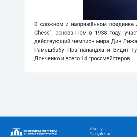
В сложном и напряжённом поединке Аб
Chess", основанном в 1938 году, уча
действующий чемпион мира Дин Лижэн
Рамешбабу Прагнанандха и Видит Гу
Донченко и всего 14 гроссмейстеров
Asosiy
Yangiliklar