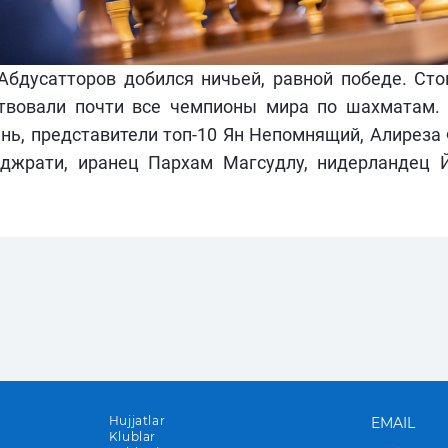
дусатторов добился ничьей, равной победе. Стоит
ствовали почти все чемпионы мира по шахматам. 
ь, представители топ-10 Ян Непомнящий, Алиреза 
джрати, иранец Пархам Магсудлу, нидерландец 
Hujjatlar
EMAIL
Klublar