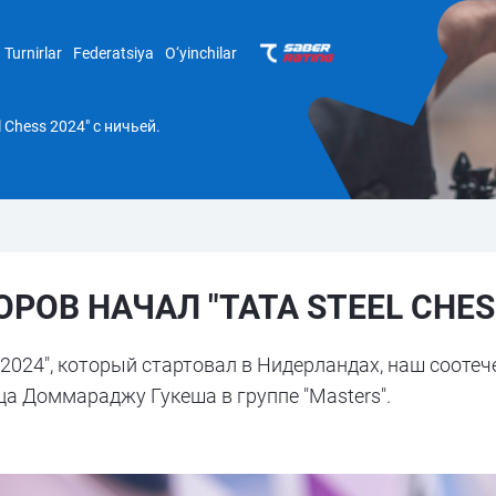
Turnirlar
Federatsiya
O‘yinchilar
 Chess 2024" с ничьей.
ОВ НАЧАЛ "TATA STEEL CHESS
ss-2024", который стартовал в Нидерландах, наш соот
а Доммараджу Гукеша в группе "Masters".