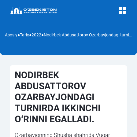
Asosiy
●
Tarix
●
2022
●
Nodirbek Abdusattorov Ozarbayjondagi turnirda ikkinchi o‘rinni egalladi.
NODIRBEK
ABDUSATTOROV
OZARBAYJONDAGI
TURNIRDA IKKINCHI
O‘RINNI EGALLADI.
Ozarbayjonning Shusha shahrida Vugar