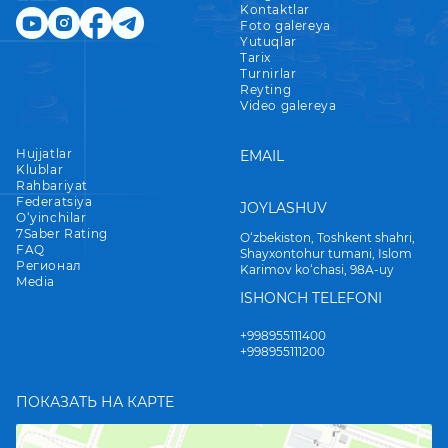
Kontaktlar
Foto galereya
Yutuqlar
Tarix
Turnirlar
Reyting
Video galereya
Hujjatlar
EMAIL
Klublar
Rahbariyat
Federatsiya
JOYLASHUV
O‘yinchilar
7Saber Rating
O‘zbekiston, Toshkent shahri,
FAQ
Shayxontohur tumani, Islom
Регионал
Karimov ko‘chasi, 98A-uy
Media
ISHONCH TELEFONI
+998955111400
+998955111200
ПОКАЗАТЬ НА КАРТЕ