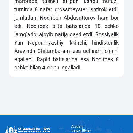
marotaba tashkil etilgan ushbu nufuzli
turnirda 8 nafar grossmeyster ishtirok etdi,
jumladan, Nodirbek Abdusattorov ham bor
edi. Nodirbek blits bahslarida 10 ochko
jamg‘arib, ajoyib natija qayd etdi. Rossiyalik
Yan Nepomnyashiy ikkinchi, hindistonlik
Aravindh Chitambaram esa uchinchi o‘rinni
egalladi. Rapid bahslarida esa Nodirbek 8
ochko bilan 4-o‘rinni egalladi.
Asosiy
Yangiliklar