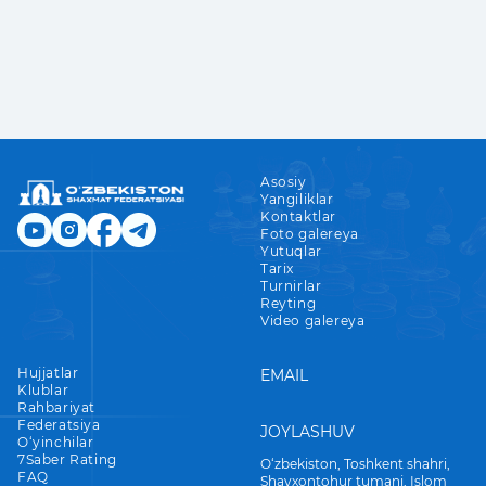
Asosiy
Yangiliklar
Kontaktlar
Foto galereya
Yutuqlar
Tarix
Turnirlar
Reyting
Video galereya
Hujjatlar
EMAIL
Klublar
Rahbariyat
Federatsiya
JOYLASHUV
O‘yinchilar
7Saber Rating
O‘zbekiston, Toshkent shahri,
FAQ
Shayxontohur tumani, Islom