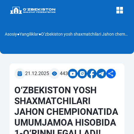
Asosiy
●
Yangiliklar
●
O‘zbekiston yosh shaxmatchilari Jahon chempionatida umumjamoa hisobida 1-o‘rinni egalladi!
21.12.2025
443
O‘ZBEKISTON YOSH
SHAXMATCHILARI
JAHON CHEMPIONATIDA
UMUMJAMOA HISOBIDA
1-O‘RINNI EGALLADI!