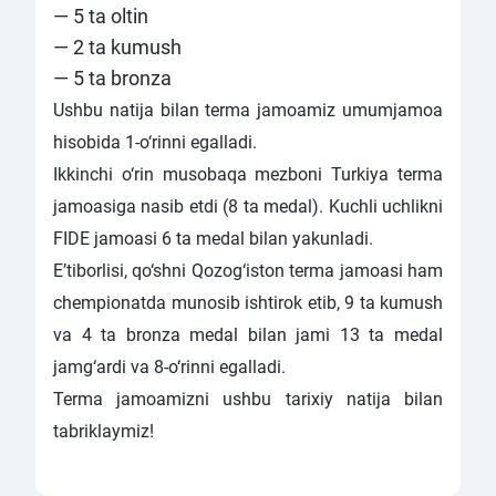
— 5 ta oltin
— 2 ta kumush
— 5 ta bronza
Ushbu natija bilan terma jamoamiz umumjamoa
hisobida 1-o‘rinni egalladi.
Ikkinchi o‘rin musobaqa mezboni Turkiya terma
jamoasiga nasib etdi (8 ta medal). Kuchli uchlikni
FIDE jamoasi 6 ta medal bilan yakunladi.
E’tiborlisi, qo‘shni Qozog‘iston terma jamoasi ham
chempionatda munosib ishtirok etib, 9 ta kumush
va 4 ta bronza medal bilan jami 13 ta medal
jamg‘ardi va 8-o‘rinni egalladi.
Terma jamoamizni ushbu tarixiy natija bilan
tabriklaymiz!