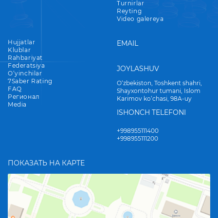
Turnirlar
Reyting
Video galereya
Hujjatlar
EMAIL
Klublar
Rahbariyat
Federatsiya
JOYLASHUV
O‘yinchilar
7Saber Rating
O‘zbekiston, Toshkent shahri,
FAQ
Shayxontohur tumani, Islom
Регионал
Karimov ko‘chasi, 98A-uy
Media
ISHONCH TELEFONI
+998955111400
+998955111200
ПОКАЗАТЬ НА КАРТЕ