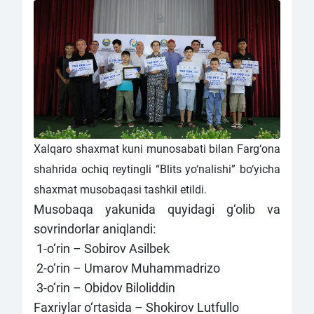
Xalqaro shaxmat kuni munosabati bilan Farg‘ona
shahrida ochiq reytingli “Blits yo‘nalishi” bo‘yicha
shaxmat musobaqasi tashkil etildi.
Musobaqa yakunida quyidagi g‘olib va
sovrindorlar aniqlandi:
1-o‘rin – Sobirov Asilbek
2-o‘rin – Umarov Muhammadrizo
3-o‘rin – Obidov Biloliddin
Faxriylar o‘rtasida – Shokirov Lutfullo