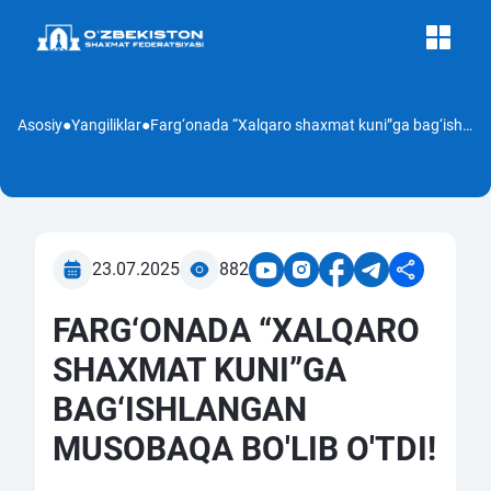
Asosiy
●
Yangiliklar
●
Farg‘onada “Xalqaro shaxmat kuni”ga bag‘ishlangan musobaqa bo'lib o'tdi!
23.07.2025
882
FARG‘ONADA “XALQARO
SHAXMAT KUNI”GA
BAG‘ISHLANGAN
MUSOBAQA BO'LIB O'TDI!