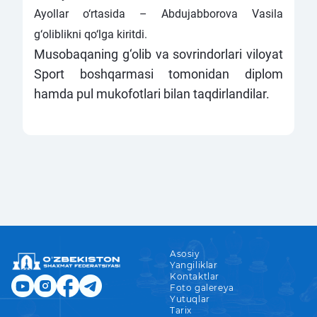
Ayollar o‘rtasida – Abdujabborova Vasila
g‘oliblikni qo‘lga kiritdi.
Musobaqaning g‘olib va sovrindorlari viloyat
Sport boshqarmasi tomonidan diplom
hamda pul mukofotlari bilan taqdirlandilar.
Asosiy
Yangiliklar
Kontaktlar
Foto galereya
Yutuqlar
Tarix