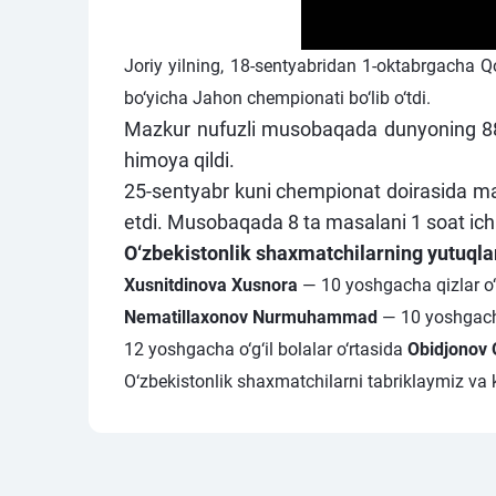
Joriy yilning, 18-sentyabridan 1-oktabrgacha 
bo‘yicha Jahon chempionati bo‘lib o‘tdi.
Mazkur nufuzli musobaqada dunyoning 88 
himoya qildi.
25-sentyabr kuni chempionat doirasida mas
etdi. Musobaqada 8 ta masalani 1 soat ichid
O‘zbekistonlik shaxmatchilarning yutuqlar
Xusnitdinova Xusnora
— 10 yoshgacha qizlar o‘r
Nematillaxonov Nurmuhammad
— 10 yoshgacha 
12 yoshgacha o‘g‘il bolalar o‘rtasida
Obidjonov 
O‘zbekistonlik shaxmatchilarni tabriklaymiz va k