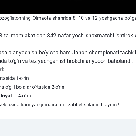
Qozog‘istonning Olmaota shahrida 8, 10 va 12 yoshgacha bo‘lgan
ta mamlakatidan 842 nafar yosh shaxmatchi ishtirok etd
alalar yechish bo‘yicha ham Jahon chempionati tashkil 
a to‘g‘ri va tez yechgan ishtirokchilar yuqori baholandi.
i:
tasida 1-o‘rin
o‘g‘il bolalar o‘rtasida 2-o‘rin
Oriyat
— 4-o‘rin
elgusida ham yangi marralarni zabt etishlarini tilaymiz!