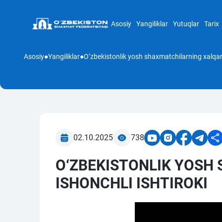
Asosiy
Yangiliklar
Yutuqlar
Tarix
Asosiy
●
Yangiliklar
●
02.10.2025
738
O‘ZBEKISTONLIK YOSH
ISHONCHLI ISHTIROKI