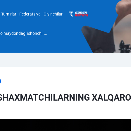
Turnirlar
Federatsiya
O‘yinchilar
O‘zbekistonlik yosh shaxmatchilarning xalqaro maydondagi ishonchli ishtiroki
 SHAXMATCHILARNING XALQAR