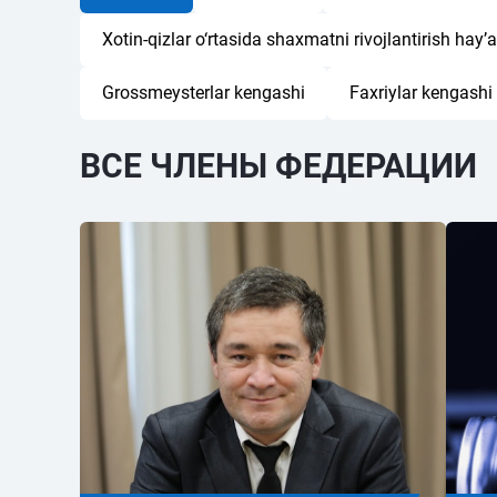
Xotin-qizlar o‘rtasida shaxmatni rivojlantirish hay’a
Grossmeysterlar kengashi
Faxriylar kengashi
ВСЕ ЧЛЕНЫ ФЕДЕРАЦИИ