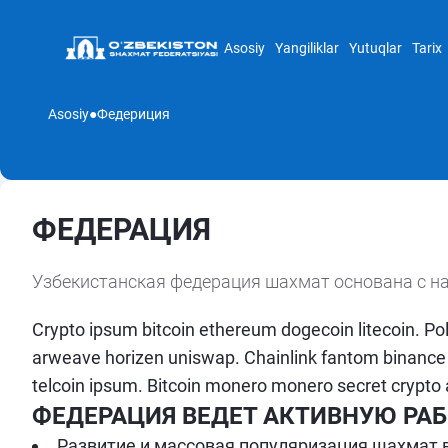
Asosiy
Yangiliklar
Yutuqlar
Tarix
Asosiy
●
Федериция
ФЕДЕРАЦИЯ
Узбекистанская федерация шахмат основана с н
Crypto ipsum bitcoin ethereum dogecoin litecoin. P
arweave horizen uniswap. Chainlink fantom binance c
telcoin ipsum. Bitcoin monero monero secret crypto 
ФЕДЕРАЦИЯ ВЕДЕТ АКТИВНУЮ РА
Развитие и массовая популяризация шахмат в