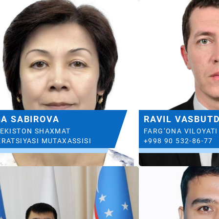
GA SABIROVA
RAVIL VASBUT
BEKISTON SHAXMAT
FARG‘ONA VILOYATI
RATSIYASI MUTAXASSISI
+998 90 532-86-77