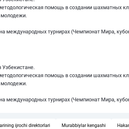
 методологическая помощь в создании шахматных кл
и молодежи.
а международных турнирах (Чемпионат Мира, кубок 
 Узбекистане.
 методологическая помощь в создании шахматных кл
и молодежи.
а международных турнирах (Чемпионат Мира, кубок 
rining ijrochi direktorlari
Murabbiylar kengashi
Hakam