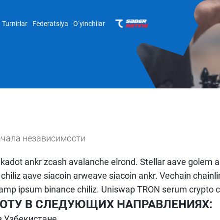
Turnirlar
Federatsiya
O‘yinchilar
ачала независимости
olkadot ankr zcash avalanche elrond. Stellar aave golem
hiliz aave siacoin arweave siacoin ankr. Vechain chainl
amp ipsum binance chiliz. Uniswap TRON serum crypto chai
БОТУ В СЛЕДУЮЩИХ НАПРАВЛЕНИЯХ:
 Узбекистане.