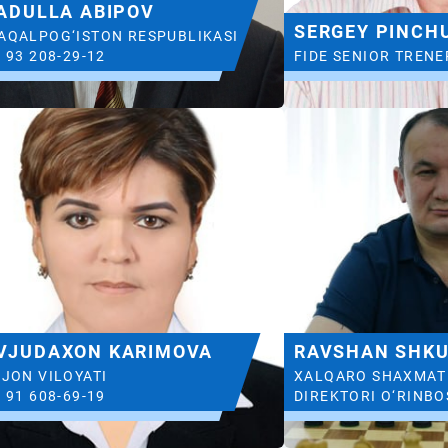
ADULLA ABIPOV
SERGEY PINCH
AQALPOG‘ISTON RESPUBLIKASI
 93 208-29-12
FIDE SENIOR TRENE
VJUDAXON KARIMOVA
RAVSHAN SHK
JON VILOYATI
XALQARO SHAXMAT 
 91 608-69-19
DIREKTORI O‘RINBO