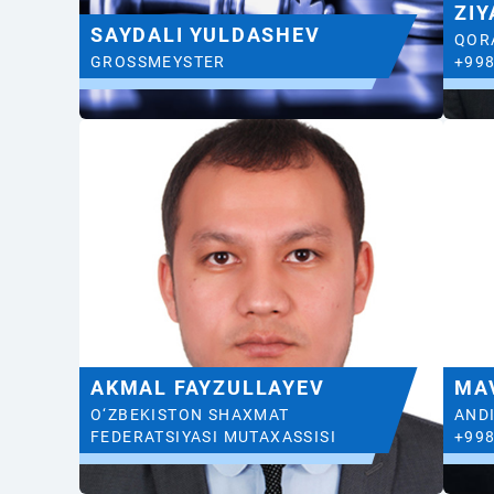
ZIY
SAYDALI YULDASHEV
QOR
GROSSMEYSTER
+998
AKMAL FAYZULLAYEV
MA
O‘ZBEKISTON SHAXMAT
ANDI
FEDERATSIYASI MUTAXASSISI
+998