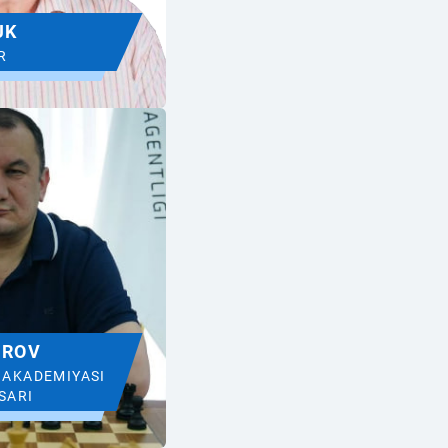
UK
R
UROV
AKADEMIYASI
SARI