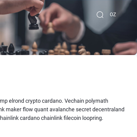
OZ
 amp elrond crypto cardano. Vechain polymath
ink maker flow quant avalanche secret decentraland
nlink cardano chainlink filecoin loopring.