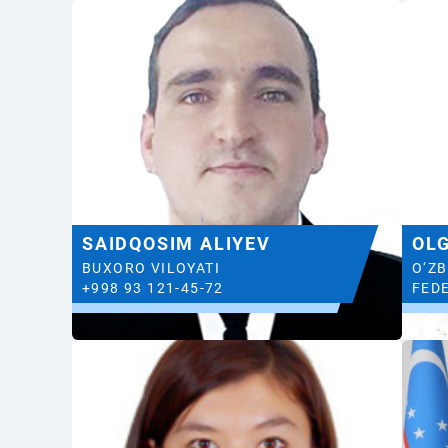
SAIDQOSIM ALIYEV
OL
BUXORO VILOYATI
O‘Z
+998 93 121-45-72
FEDE