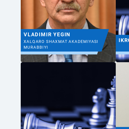
VLADIMIR YEGIN
IK
XALQARO SHAXMAT AKADEMIYASI
MURABBIYI