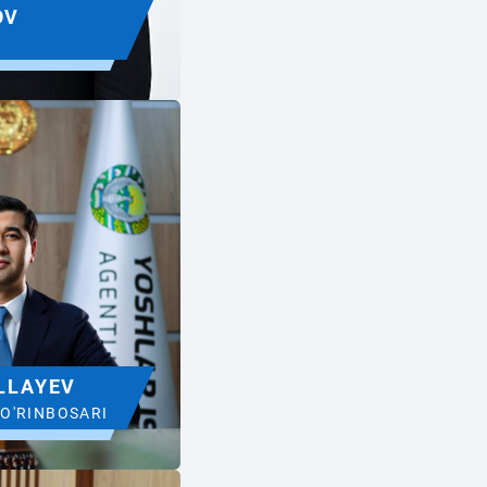
OV
LLAYEV
 O'RINBOSARI