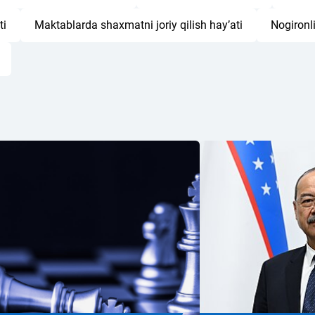
ti
Maktablarda shaxmatni joriy qilish hay’ati
Nogironli