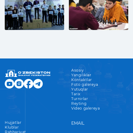
Asosiy
Yangiliklar
Kontaktlar
Foto galereya
Yutuqlar
Tarix
Turnirlar
Reyting
Video galereya
Hujjatlar
EMAIL
Klublar
Rahbariyat