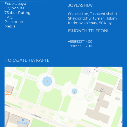
Federatsiya
JOYLASHUV
O‘yinchilar
7Saber Rating
O‘zbekiston, Toshkent shahri,
FAQ
Shayxontohur tumani, Islom
Регионал
Karimov ko‘chasi, 98A-uy
Media
ISHONCH TELEFONI
+998955111400
+998955111200
ПОКАЗАТЬ НА КАРТЕ