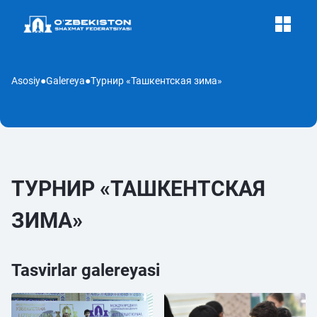
Asosiy
●
Galereya
●
Tурнир «Ташкентская зима»
TУРНИР «ТАШКЕНТСКАЯ
ЗИМА»
Tasvirlar galereyasi