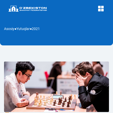
Asosiy
●
Yutuqlar
●
2021