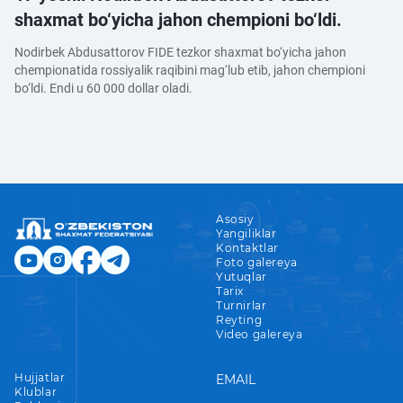
shaxmat bo‘yicha jahon chempioni bo‘ldi.
Nodirbek Abdusattorov FIDE tezkor shaxmat bo‘yicha jahon
chempionatida rossiyalik raqibini mag‘lub etib, jahon chempioni
bo‘ldi. Endi u 60 000 dollar oladi.
Asosiy
Yangiliklar
Kontaktlar
Foto galereya
Yutuqlar
Tarix
Turnirlar
Reyting
Video galereya
Hujjatlar
EMAIL
Klublar