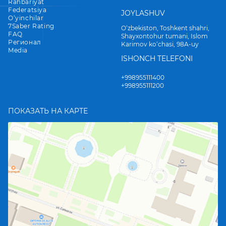
Rahbariyat
Federatsiya
JOYLASHUV
O‘yinchilar
7Saber Rating
O‘zbekiston, Toshkent shahri,
FAQ
Shayxontohur tumani, Islom
Регионал
Karimov ko‘chasi, 98A-uy
Media
ISHONCH TELEFONI
+998955111400
+998955111200
ПОКАЗАТЬ НА КАРТЕ