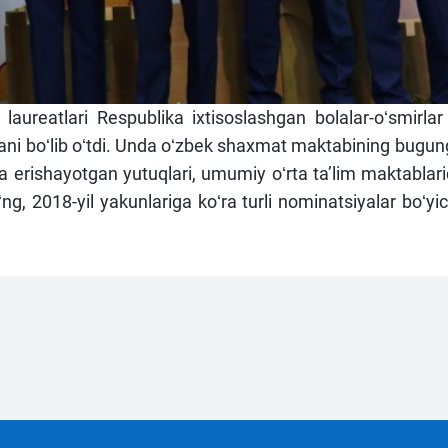
laureatlari Respublika ixtisoslashgan bolalar-oʻsmirla
ni boʻlib oʻtdi. Unda oʻzbek shaxmat maktabining bugung
a erishayotgan yutuqlari, umumiy oʻrta taʼlim maktablarid
 2018-yil yakunlariga koʻra turli nominatsiyalar boʻyich