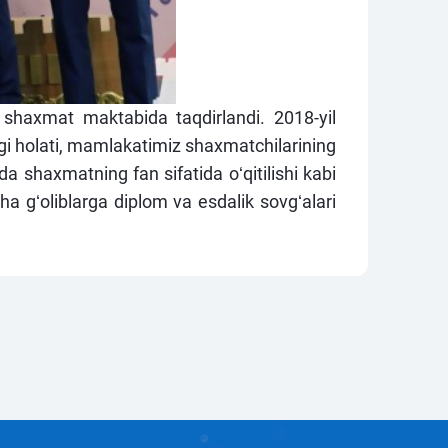
r shaxmat maktabida taqdirlandi. 2018-yil
i holati, mamlakatimiz shaxmatchilarining
a shaxmatning fan sifatida oʻqitilishi kabi
a gʻoliblarga diplom va esdalik sovgʻalari