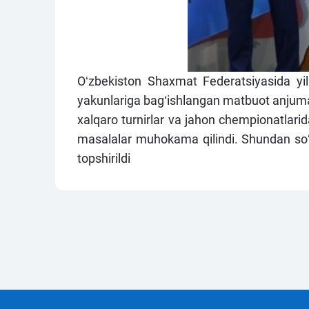
Oʻzbekiston Shaxmat Federatsiyasida yil 
yakunlariga bagʻishlangan matbuot anjuma
xalqaro turnirlar va jahon chempionatlarid
masalalar muhokama qilindi. Shundan soʻng,
topshirildi