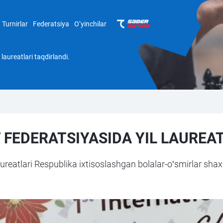
Turnirlar
Federatsiya
O‘yinchilar
aureatlari taqdirlandi.
FEDERATSIYASIDA YIL LAUREAT
ureatlari Respublika ixtisoslashgan bolalar-oʻsmirlar sha