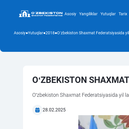
Asosiy
Yangiliklar
Yutuqlar
Tarix
Asosiy
●
Yutuqlar
●
2018
●
Oʻzbekiston Shaxmat Federatsiyasida yil l
OʻZBEKISTON SHAXMAT 
Oʻzbekiston Shaxmat Federatsiyasida yil la
28.02.2025