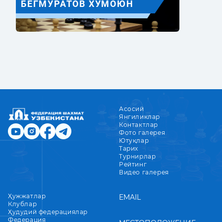
БЕГМУРАТОВ ХУМОЮН
Асосий
Янгиликлар
Контактлар
Фото галерея
Ютуқлар
Тарих
Турнирлар
Рейтинг
Видео галерея
Ҳужжатлар
EMAIL
Клублар
Ҳудудий федерациялар
Федерация