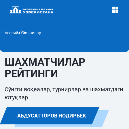
Асосий
●
Ўйинчилар
ШАХМАТЧИЛАР
РЕЙТИНГИ
Сўнгги воқеалар, турнирлар ва шахматдаги
ютуқлар
АБДУСАТТОРОВ НОДИРБЕК