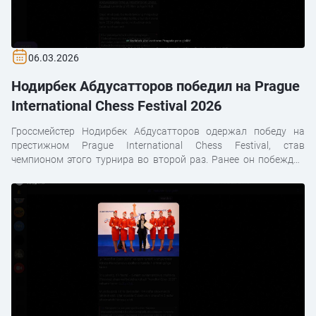
06.03.2026
Нодирбек Абдусатторов победил на Prague
International Chess Festival 2026
Гроссмейстер Нодирбек Абдусатторов одержал победу на
престижном Prague International Chess Festival, став
чемпионом этого турнира во второй раз. Ранее он побеждал
здесь в 2024 году.