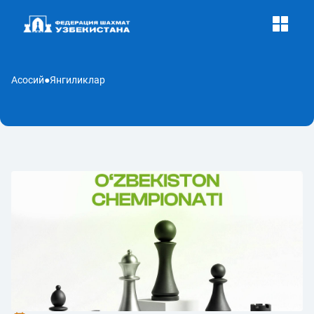
Асосий
●
Янгиликлар