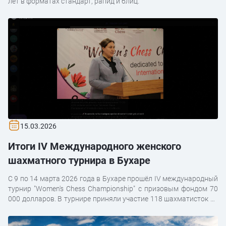
лет в форматах стандарт, рапид и блиц.
15.03.2026
Итоги IV Международного женского
шахматного турнира в Бухаре
С 9 по 14 марта 2026 года в Бухаре прошёл IV международный
турнир "Women's Chess Championship" с призовым фондом 70
000 долларов. В турнире приняли участие 118 шахматисток из
14 стран.