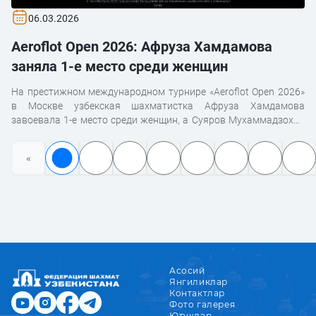
06.03.2026
Aeroflot Open 2026: Афруза Хамдамова
заняла 1-е место среди женщин
На престижном международном турнире «Aeroflot Open 2026»
в Москве узбекская шахматистка Афруза Хамдамова
завоевала 1-е место среди женщин, а Суяров Мухаммадзохид
занял 7-е место в общем зачёте.
«
Асосий
Янгиликлар
Контактлар
Фото галерея
Ютуқлар