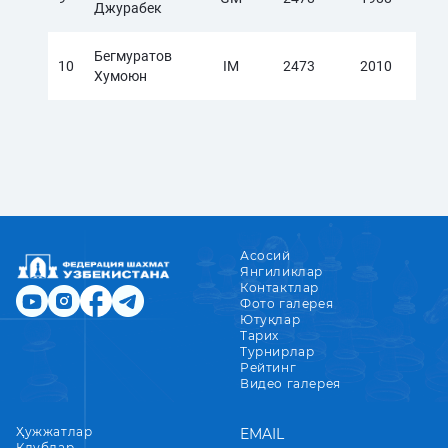
Джурабек
Бегмуратов
10
IM
2473
2010
Хумоюн
Асосий
Янгиликлар
Контактлар
Фото галерея
Ютуқлар
Тарих
Турнирлар
Рейтинг
Видео галерея
Ҳужжатлар
EMAIL
Клублар