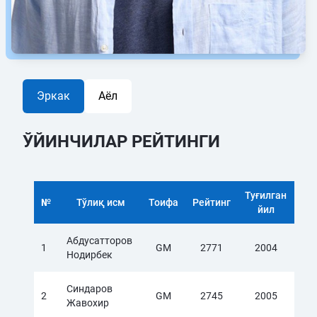
Эркак
Аёл
ЎЙИНЧИЛАР РЕЙТИНГИ
Туғилган
№
Тўлиқ исм
Тоифа
Рейтинг
йил
Абдусатторов
1
GM
2771
2004
Нодирбек
Синдаров
2
GM
2745
2005
Жавохир