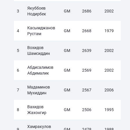
Якуббоев
3
GM
2686
2002
Нодирбек
Касымджанов
4
GM
2668
1979
Рустам
Вохидов
5
GM
2639
2002
Шамсиддин
Абдисалимов
6
GM
2569
2002
Абдималик
Мадаминов
7
GM
2567
2006
Мухиддин
Вахидов
8
GM
2506
1995
Жахонгир
Хамракулов
9
GM
2478
1988