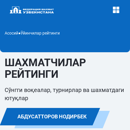
Асосий
●
Ўйинчилар рейтинги
ШАХМАТЧИЛАР
РЕЙТИНГИ
Сўнгги воқеалар, турнирлар ва шахматдаги
ютуқлар
АБДУСАТТОРОВ НОДИРБЕК